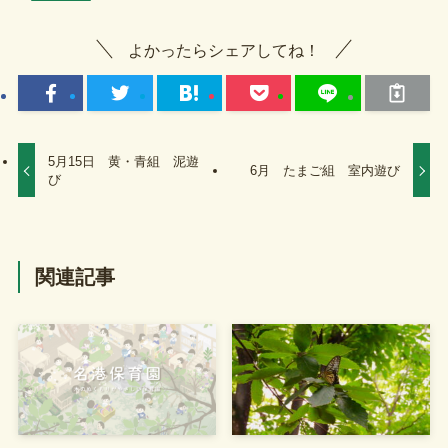
よかったらシェアしてね！
5月15日 黄・青組 泥遊
6月 たまご組 室内遊び
び
関連記事