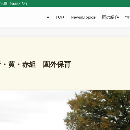
ども園（保育所型）
TOP
News&Topics
園の紹介
情
 青・黄・赤組 園外保育